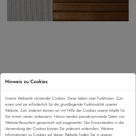
Hinweis zu Cookies
Unsere Webseite verwendet Cookies. Diese haben zwei Funktionen: Zum
einen sind sie erforderlich für die grundlegende Funktionalität unserer
STUDIO DUKTUS
Website. Zum anderen können wir mit Hilfe der Cookies unsere Inhalte für
MARIENDORFER WEG 4 / 12051 BERLIN
Sie immer weiter verbessern. Hierzu werden pseudonymisierte Daten von
+49 30 351 316 33
Website-Besuchern gesammelt und ausgewertet. Das Einverständnis in die
MAIL(at)STUDIODUKTUS.DE
Verwendung der Cookies können Sie jederzeit widerrufen. Weitere
Informationen zu Cookies auf dieser Website finden Sie in unserer